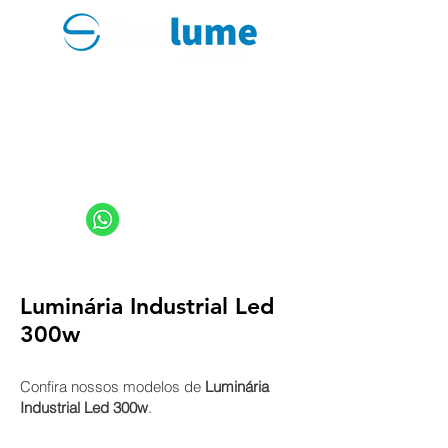
PRODUTOS
CONTATO
sanlume@sanlume.com.br
11 2969-4141
|
11 2969-4189
11 94949-4040
Luminária Industrial Led
300w
Confira nossos modelos de
Lu
minária
Indu
stri
al Led 300w
.