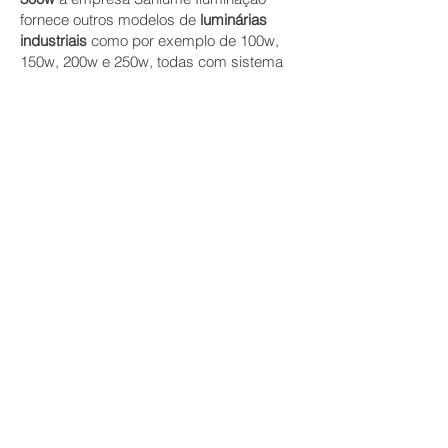
fornece outros modelos de
luminárias
industriais
como por exemplo de
100w,
150w, 200w e 250w, todas com sistema
bivolt e qualidade garantida. Se precisar
conhecer um de nossos modelos como
exemplo a
Luminária Industrial Led 300w
marque uma visita com um de nossos
vendedores.
Qualidade da Luminária
Industrial Led 300w
Assim como em outros produtos de
nossa linha a
Luminária Industrial Led
30
0w
possui qualidade classe A. Tendo