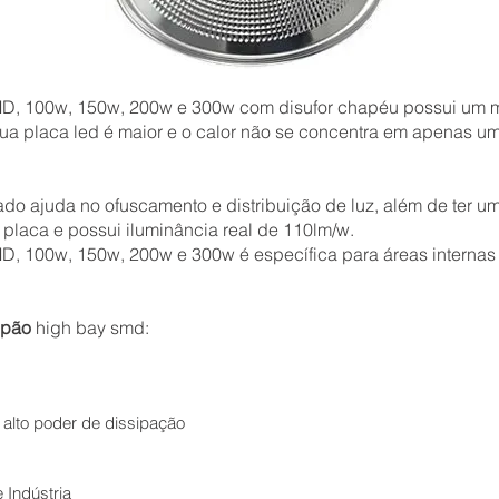
D, 100w, 150w, 200w e 300w com disufor chapéu possui um m
ua placa led é maior e o calor não se concentra em apenas 
o ajuda no ofuscamento e distribuição de luz, além de ter u
placa e possui iluminância real de 110lm/w.
, 100w, 150w, 200w e 300w é específica para áreas internas 
lpão
high bay smd:
lto poder de dissipação
 Indústria