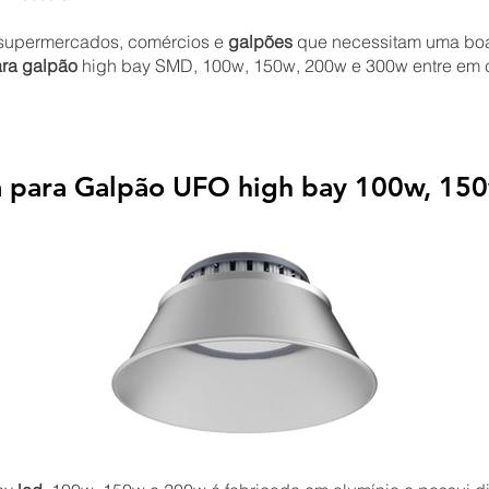
, supermercados, comércios e
galpões
que necessitam uma boa
ara galpão
high bay SMD, 100w, 150w, 200w e 300w entre em co
a para Galpão UFO high bay 100w, 15