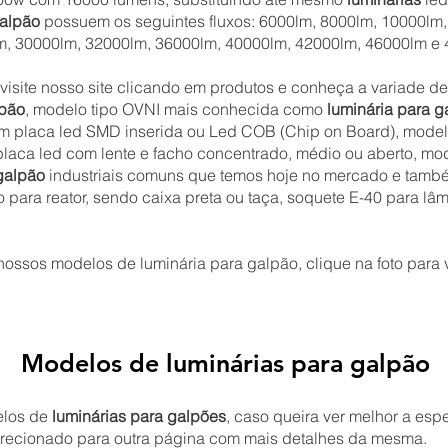
galpão
possuem os seguintes fluxos: 6000lm, 8000lm, 10000lm
m, 30000lm, 32000lm, 36000lm, 40000lm, 42000lm, 46000lm e 
visite nosso site clicando em produtos e conheça a variade 
lpão
, modelo tipo OVNI mais conhecida como
luminária para g
m placa led SMD inserida ou Led COB (Chip on Board), mode
placa led com lente e facho concentrado, médio ou aberto, mod
galpão
industriais comuns que temos hoje no mercado e tamb
para reator, sendo caixa preta ou taça, soquete E-40 para l
ossos modelos de luminária para galpão, clique na foto para 
Modelos de luminárias para galpão
elos de
luminárias para galpões
, caso queira ver melhor a esp
edirecionado para outra página com mais detalhes da mesma.