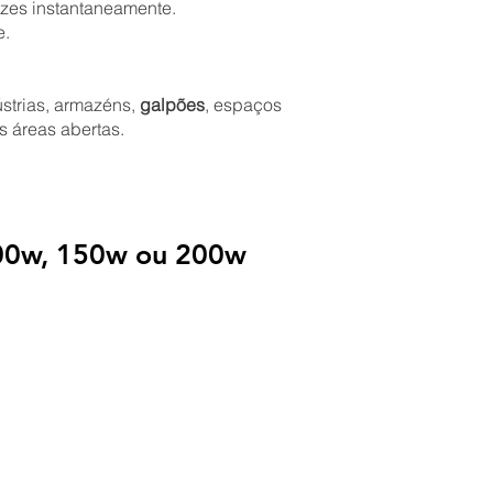
uzes instantaneamente.
e.
ústrias, armazéns,
galpões
, espaços
s áreas abertas.
100w, 150w ou 200w