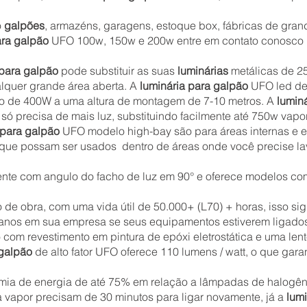
o
galpões
, armazéns, garagens, estoque box, fábricas de grand
ara galpão
UFO 100w, 150w e 200w entre em contato conosco p
para galpão
pode substituir as suas
luminárias
metálicas de 2
alquer grande área aberta. A
luminária para galpão
UFO led de 
dio de 400W a uma altura de montagem de 7-10 metros. A
lumin
ó precisa de mais luz, substituindo facilmente até 750w vapor
 para galpão
UFO modelo high-bay são para áreas internas e 
 que possam ser usados ​​ dentro de áreas onde você precise l
lente com angulo do facho de luz em 90° e oferece modelos com
de obra, com uma vida útil de 50.000+ (L70) + horas, isso si
anos em sua empresa se seus equipamentos estiverem ligados 
 com revestimento em pintura de epóxi eletrostática e uma lent
 galpão
de alto fator UFO oferece 110 lumens / watt, o que gar
mia de energia de até 75% em relação a lâmpadas de halogêni
 vapor precisam de 30 minutos para ligar novamente, já a
lum