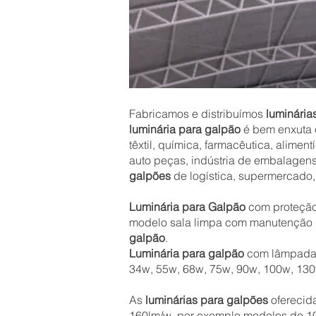
Fabricamos e distribuímos
luminária
luminária para galpão
é bem enxuta 
têxtil, química, farmacêutica, aliment
auto peças, indústria de embalagens, f
galpões
de logística, supermercado
Luminária para Galpão
com proteção
modelo sala limpa com manutenção p
galpão
.
Luminária para galpão
com lâmpada 
34w, 55w, 68w, 75w, 90w, 100w, 13
As
luminárias para galpões
oferecida
160lm/w, por exemplo modelos de
10