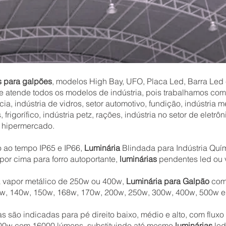
s para galpões
, modelos High Bay, UFO, Placa Led, Barra Led e
e atende todos os modelos de indústria, pois trabalhamos co
ícia, indústria de vidros, setor automotivo, fundição, indústria 
rigorífico, indústria petz, rações, indústria no setor de eletrôn
, hipermercado.
 ao tempo IP65 e IP66,
Luminária
Blindada para Indústria Quím
or cima para forro autoportante,
luminárias
pendentes led ou v
vapor metálico de 250w ou 400w,
Luminária para Galpão
com 
0w, 140w, 150w, 168w, 170w, 200w, 250w, 300w, 400w, 500w 
s são indicadas para pé direito baixo, médio e alto, com fluxo
0w com 16000 lúmens, substituindo até mesmo
luminárias
led