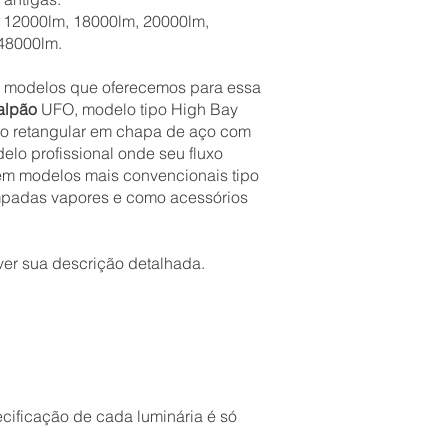
, 12000lm, 18000lm, 20000lm,
48000lm.
de modelos que oferecemos para essa
alpão
UFO, modelo tipo High Bay
lo retangular em chapa de aço com
elo profissional onde seu fluxo
ém modelos mais convencionais tipo
âmpadas vapores e como acessórios
ver sua descrição detalhada.
ecificação de cada luminária é só