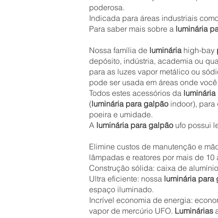
poderosa.
Indicada para áreas industriais com
Para saber mais sobre a
luminária p
Nossa família de
luminária
high-bay
depósito, indústria, academia ou qu
para as luzes vapor metálico ou só
pode ser usada em áreas onde você s
Todos estes acessórios da
luminária
(
luminária para galpão
indoor), para
poeira e umidade.
A
luminária para galpão
ufo possui 
Elimine custos de manutenção e mão 
lâmpadas e reatores por mais de 10 
Construção sólida: caixa de alumínio
Ultra eficiente: nossa
luminária para
espaço iluminado.
Incrível economia de energia: econo
vapor de mercúrio UFO.
Luminárias
a