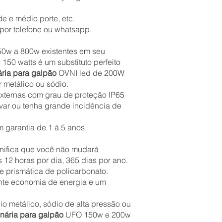
e e médio porte, etc.
or telefone ou whatsapp.
50w a 800w existentes em seu
150 watts é um substituto perfeito
ária para galpão
OVNI led de 200W
 metálico ou sódio.
externas com grau de proteção IP65
avar ou tenha grande incidência de
 garantia de 1 á 5 anos.
gnifica que você não mudará
12 horas por dia, 365 dias por ano.
e prismática de policarbonato.
ante economia de energia e um
o metálico, sódio de alta pressão ou
inária para galpão
UFO 150w e 200w​