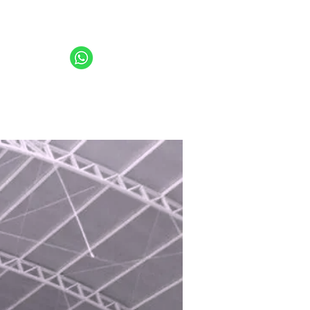
sanlume@sanlume.com.br
11 2969-4141 | 11 2969-4189
11 94949-4040