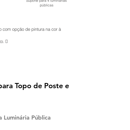
Suporte para 4 luminárias
públicas
o com opção de pintura na cor à
to. 
ara Topo de Poste e
 Luminária Pública