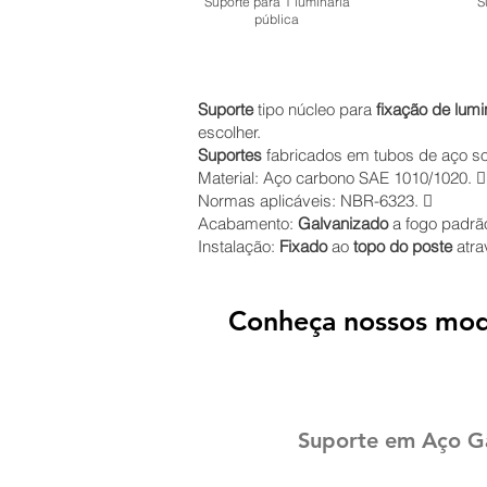
Suporte para 1 luminária
S
pública
Suporte
tipo núcleo para
fixação de lumi
escolher.
Suportes
fabricados em tubos de aço so
Material: Aço carbono SAE 1010/1020. 
Normas aplicáveis: NBR-6323. 
Acabamento:
Galvanizado
a fogo padrão
Instalação:
Fixado
ao
topo do poste
atra
Conheça nossos mod
Suporte em Aço Ga