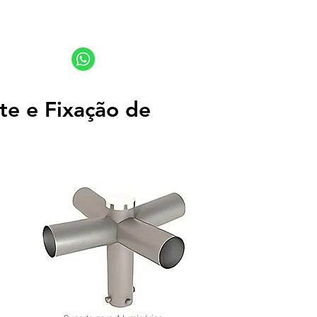
sanlume@sanlume.com.br
11 2969-4141 | 11 2969-4189
11 94949-4040
te e Fixação de