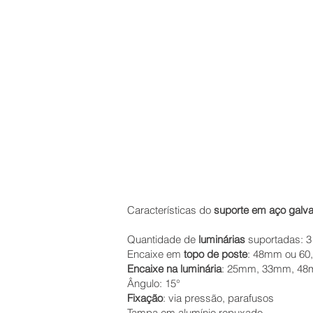
Características do
suporte em aço galva
Quantidade de
luminárias
suportadas: 3 
Encaixe em
topo de poste
: 48mm ou 6
Encaixe na luminária
: 25mm, 33mm, 48
Ângulo: 15°
Fixação
: via pressão, parafusos
Tampa em alumínio repuxado