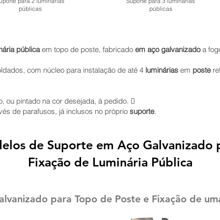
uporte para 2 luminárias
Suporte para 3 luminárias
públicas
públicas
nária pública
em topo de poste, fabricado
em aço galvanizado
a fog
ldados, com núcleo para instalação de até 4
luminárias
em
poste
re
, ou pintado na cor desejada, à pedido. 
vés de parafusos, já inclusos no próprio
suporte
.
el
os
de
Suporte em Aço Galvanizado p
Fixação de Luminária Pública
lvanizado para Topo de Poste e Fixação de uma